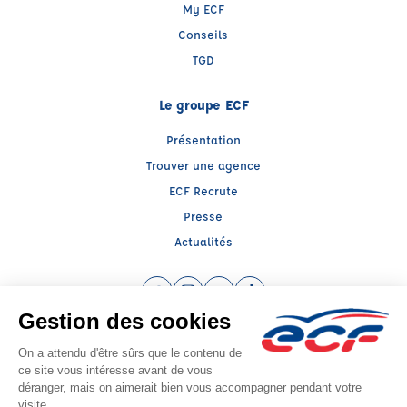
My ECF
Conseils
TGD
Le groupe ECF
Présentation
Trouver une agence
ECF Recrute
Presse
Actualités
Facebook (nouvelle fenêtre)
Instagram (nouvelle fenêtre)
YouTube (nouvelle fenêtre)
TikTok (nouvelle fenêtre)
Raison sociale : SUD PREVENTION SECURITE GRAND PUBLIC - Capital social:
20000€
SIREN: 814514188 - Numéro de TVA intracommunautaire: FR 57 384314597
Agrément n°E2300400020