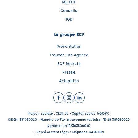
My ECF
Conseils
TGD
Le groupe ECF
Présentation
Trouver une agence
ECF Recrute
Presse
Actualités
Facebook (nouvelle fenêtre)
Instagram (nouvelle fenêtre)
LinkedIn (nouvelle fenêtre)
Raison sociale : CESR 35 - Capital social: 166169€
SIREN: 381050020 - Numéro de TVA intracommunautaire: FR 28 381050020
Agrément n°E2303500060
- Représentant légal : Stéphane GASNIER1