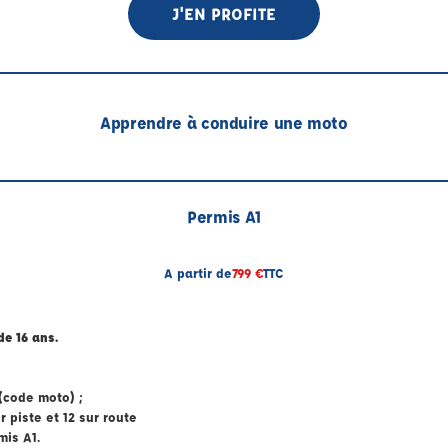
J'EN PROFITE
Apprendre à conduire une moto
Permis A1
A partir de
799 €
TTC
de 16 ans.
(code moto) ;
 piste et 12 sur route
mis A1.