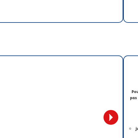
Pou
pas 
j