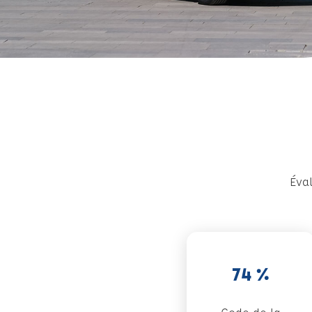
Éval
74 %