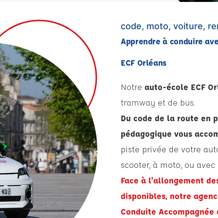
code, moto, voiture, 
Apprendre à conduire av
ECF Orléans
Notre
auto-école ECF O
tramway et de bus.
Du code de la route en p
pédagogique vous accom
piste privée de votre aut
scooter, à moto, ou ave
Face à l'allongement de
disponibles,
notre agence
Conduite Accompagnée e