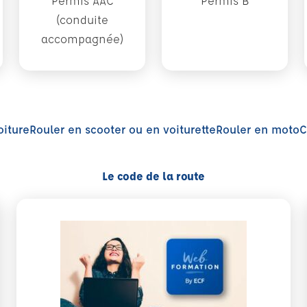
Permis AAC
Permis B
(conduite
accompagnée)
oiture
Rouler en scooter ou en voiturette
Rouler en moto
C
Le code de la route