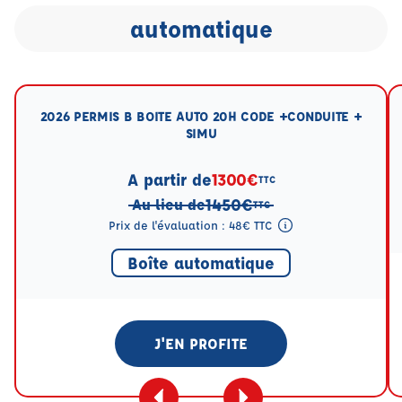
automatique
2026 PERMIS B BOITE AUTO 20H CODE +CONDUITE +
SIMU
A partir de
1300€
TTC
1450€
Au lieu de
TTC
Prix de l'évaluation : 48€ TTC
Tooltip eval mention
Boîte automatique
J'EN PROFITE