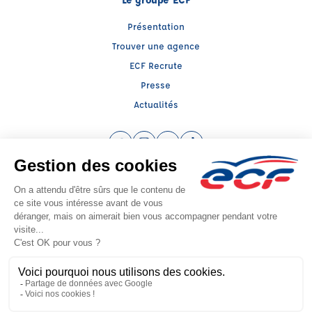
Présentation
Trouver une agence
ECF Recrute
Presse
Actualités
Facebook (nouvelle fenêtre)
Instagram (nouvelle fenêtre)
YouTube (nouvelle fenêtre)
TikTok (nouvelle fenêtre)
Raison sociale : SUD PREVENTION SECURITE GRAND PUBLIC - Capital social:
0€
SIREN: 814514188 - Numéro de TVA intracommunautaire:
Agrément n°E1600600030
- Représentant légal : Frédéric FILIPPI
CGV
Mentions légales