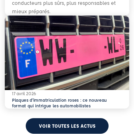
conducteurs plus sûrs, plus responsables et
mieux préparés.
En savoir plus
Conduite accompagnée dès 14 ans : former plus tôt pour 
17 avril 2026
Plaques d’immatriculation roses : ce nouveau
En savoir plus
Plaques d’immatriculation roses : ce nouveau format qui i
format qui intrigue les automobilistes
VOIR TOUTES LES ACTUS