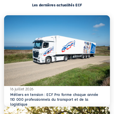
Les dernières actualités ECF
16 juillet 2026
Métiers en tension : ECF Pro forme chaque année
110 000 professionnels du transport et de la
En savoir plus
Métiers en tension : ECF Pro forme chaque année 110 000 p
logistique