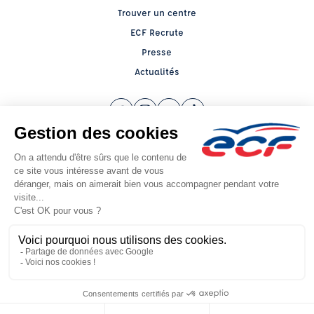
Trouver un centre
ECF Recrute
Presse
Actualités
Facebook (nouvelle fenêtre)
Instagram (nouvelle fenêtre)
YouTube (nouvelle fenêtre)
TikTok (nouvelle fenêtre)
Raison sociale : AUTO ECOLE BARNI - Capital social: 10000€
SIREN: 789403292 - Numéro de TVA intracommunautaire: FR 90 789403292
Agrément n°E1200104790
Siège social : 89, Cours Verdun , OYONNAX (01100) - Représentant légal :
Aboubakre BARNI
CGV
Mentions légales
© 2026 École de Conduite Française. Tous droits réservés