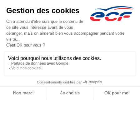
Le groupe ECF
Présentation
Trouver une agence
ECF Recrute
Presse
Actualités
Facebook (nouvelle fenêtre)
Instagram (nouvelle fenêtre)
YouTube (nouvelle fenêtre)
TikTok (nouvelle fenêtre)
Raison sociale : AUTO ECOLE BARNI - Capital social: 10000€
SIREN: 789403292 - Numéro de TVA intracommunautaire: FR 90 789403292
Agrément n°E1200104790
Siège social : 89, Cours Verdun , OYONNAX (01100) - Représentant légal :
Aboubakre BARNI