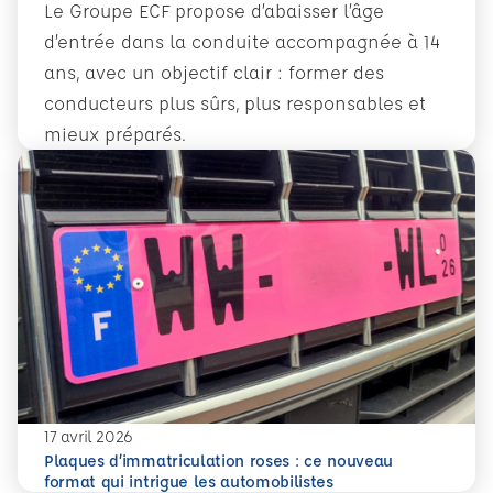
Le Groupe ECF propose d’abaisser l’âge
d’entrée dans la conduite accompagnée à 14
ans, avec un objectif clair : former des
conducteurs plus sûrs, plus responsables et
mieux préparés.
En savoir plus
Conduite accompagnée dès 14 ans : former plus tôt pour 
17 avril 2026
Plaques d’immatriculation roses : ce nouveau
En savoir plus
Plaques d’immatriculation roses : ce nouveau format qui i
format qui intrigue les automobilistes