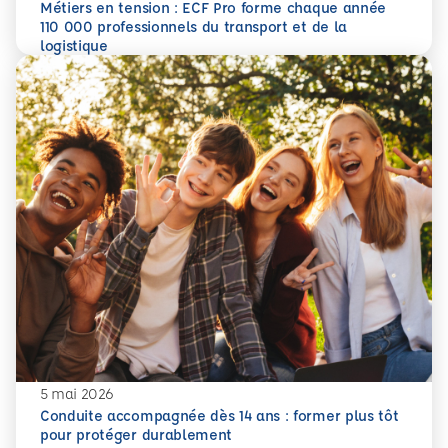
Métiers en tension : ECF Pro forme chaque année
110 000 professionnels du transport et de la
En savoir plus
Métiers en tension : ECF Pro forme chaque année 110 000 p
logistique
5 mai 2026
Conduite accompagnée dès 14 ans : former plus tôt
pour protéger durablement