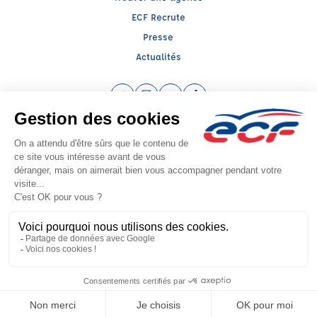
ECF Recrute
Presse
Actualités
Facebook (nouvelle fenêtre)
Instagram (nouvelle fenêtre)
YouTube (nouvelle fenêtre)
TikTok (nouvelle fenêtre)
Raison sociale : AUTO ECOLE BARNI - Capital social: 10000€
SIREN: 789403292 - Numéro de TVA intracommunautaire: FR 90 789403292
Agrément n°E1200104790
Siège social : 89, Cours Verdun , OYONNAX (01100) - Représentant légal :
Aboubakre BARNI
CGV
Mentions légales
© 2026 École de Conduite Française. Tous droits réservés