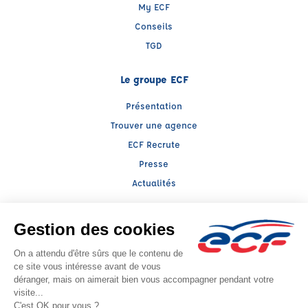
My ECF
Conseils
TGD
Le groupe ECF
Présentation
Trouver une agence
ECF Recrute
Presse
Actualités
Facebook (nouvelle fenêtre)
Instagram (nouvelle fenêtre)
LinkedIn (nouvelle fenêtre)
YouTube (nouvelle fenêtre)
TikTok (nouvelle fenêtr
Raison sociale : ARAVIS AUTO ECOLE - Capital social: 18659€
SIREN: 400611505 - Numéro de TVA intracommunautaire: FR65400611505
Agrément n°E1607400060
- Représentant légal : Dominique GHIZZO