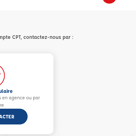
mpte CPT, contactez-nous par :
ulaire
s en agence ou par
ne
ACTER