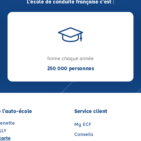
L'école de conduite française c'est :
forme chaque année
250 000 personnes
 l'auto-école
Service client
renette
My ECF
LLY
Conseils
carte