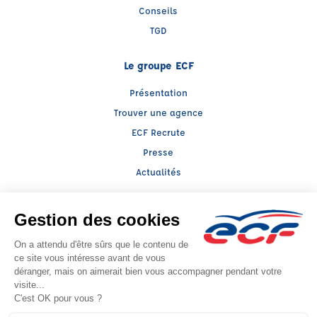
Conseils
TGD
Le groupe ECF
Présentation
Trouver une agence
ECF Recrute
Presse
Actualités
Facebook (nouvelle fenêtre)
Instagram (nouvelle fenêtre)
LinkedIn (nouvelle fenêtre)
YouTube (nouvelle fenêtre)
TikTok (nouvelle fenêtr
Raison sociale : ARAVIS AUTO ECOLE - Capital social: 18659€
SIREN: 400611505 - Numéro de TVA intracommunautaire: FR65400611505
Agrément n°E1607400060
- Représentant légal : Dominique GHIZZO