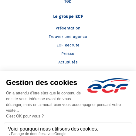
TGD
Le groupe ECF
Présentation
Trouver une agence
ECF Recrute
Presse
Actualités
Facebook (nouvelle fenêtre)
Instagram (nouvelle fenêtre)
LinkedIn (nouvelle fenêtre)
YouTube (nouvelle fenêtre)
TikTok (nouvelle fenêtr
Raison sociale : ARAVIS AUTO ECOLE - Capital social: 18659€
SIREN: 400611505 - Numéro de TVA intracommunautaire: FR65400611505
Agrément n°E1607400060
- Représentant légal : Dominique GHIZZO