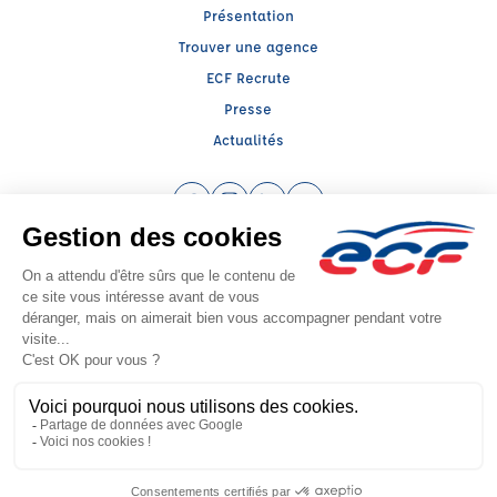
Présentation
Trouver une agence
ECF Recrute
Presse
Actualités
Facebook (nouvelle fenêtre)
Instagram (nouvelle fenêtre)
LinkedIn (nouvelle fenêtre)
YouTube (nouvelle fenêtr
Raison sociale : ECF CER CENTRE ATLANTIQUE - Capital social: 2500000€
SIREN: 312379266 - Numéro de TVA intracommunautaire: FR 52 312379266
Agrément n°E1404400270
Siège social : RN 11 - Rte de la Mothe Les Champs Dorés, LA CRECHE (79260) -
Représentant légal : Simon COUTEAU
CGV
Mentions légales