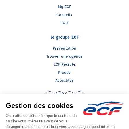
My ECF
Conseils
TGD
Le groupe ECF
Présentation
Trouver une agence
ECF Recrute
Presse
Actualités
Facebook (nouvelle fenêtre)
Instagram (nouvelle fenêtre)
LinkedIn (nouvelle fenêtre)
YouTube (nouvelle fenêtr
Raison sociale : ECF CER CENTRE ATLANTIQUE - Capital social: 2500000€
SIREN: 312379266 - Numéro de TVA intracommunautaire: FR 52 312379266
Agrément n°E1404400270
Siège social : RN 11 - Rte de la Mothe Les Champs Dorés, LA CRECHE (79260) -