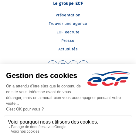
Le groupe ECF
Présentation
Trouver une agence
ECF Recrute
Presse
Actualités
Facebook (nouvelle fenêtre)
Instagram (nouvelle fenêtre)
LinkedIn (nouvelle fenêtre)
YouTube (nouvelle fenêtr
Raison sociale : ECF CER CENTRE ATLANTIQUE - Capital social: 2500000€
SIREN: 312379266 - Numéro de TVA intracommunautaire: FR 52 312379266
Agrément n°E1404400270
Siège social : RN 11 - Rte de la Mothe Les Champs Dorés, LA CRECHE (79260) -
Représentant légal : Simon COUTEAU
CGV