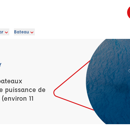
ar
Bateau
Y
bateaux
ne puissance de
 (environ 11