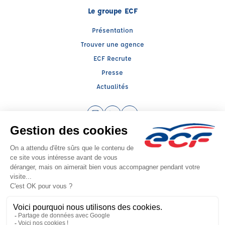
Le groupe ECF
Présentation
Trouver une agence
ECF Recrute
Presse
Actualités
Instagram (nouvelle fenêtre)
LinkedIn (nouvelle fenêtre)
YouTube (nouvelle fenêtre)
Raison sociale : ECF CER CENTRE ATLANTIQUE - Capital social: 2500000€
SIREN: 312379266 - Numéro de TVA intracommunautaire: FR 52 312379266
Agrément n°E1408500400
Siège social : RN 11 - Rte de la Mothe Les Champs Dorés, LA CRECHE (79260) -
Représentant légal : Simon COUTEAU
CGV