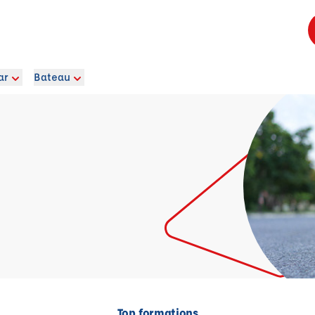
ar
Bateau
Top formations