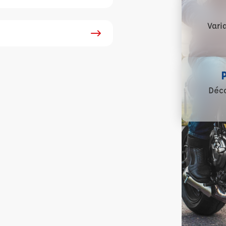
Vari
Déco