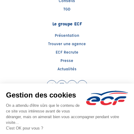
Conseils
TGD
Le groupe ECF
Présentation
Trouver une agence
ECF Recrute
Presse
Actualités
Facebook (nouvelle fenêtre)
Instagram (nouvelle fenêtre)
LinkedIn (nouvelle fenêtre)
YouTube (nouvelle fenêtr
Raison sociale : ECF CER CENTRE ATLANTIQUE - Capital social: 2500000€
SIREN: 312379266 - Numéro de TVA intracommunautaire: FR 52 312379266
Agrément n°E1408700060
Siège social : RN 11 - Rte de la Mothe Les Champs Dorés, LA CRECHE (79260) -
Représentant légal : Simon COUTEAU