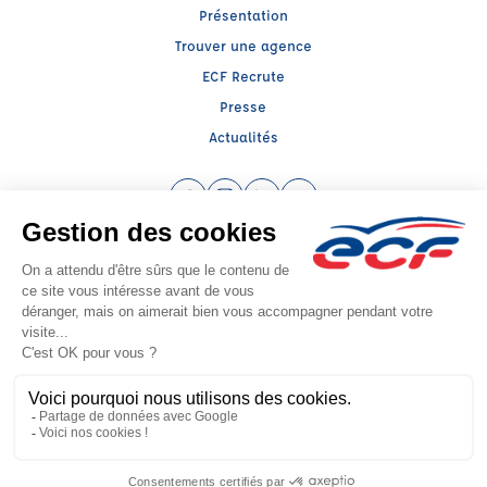
Présentation
Trouver une agence
ECF Recrute
Presse
Actualités
Facebook (nouvelle fenêtre)
Instagram (nouvelle fenêtre)
LinkedIn (nouvelle fenêtre)
YouTube (nouvelle fenêtr
Raison sociale : ECF CER CENTRE ATLANTIQUE - Capital social: 2500000€
SIREN: 312379266 - Numéro de TVA intracommunautaire: FR 52 312379266
Agrément n°E1408700060
Siège social : RN 11 - Rte de la Mothe Les Champs Dorés, LA CRECHE (79260) -
Représentant légal : Simon COUTEAU
CGV
Mentions légales