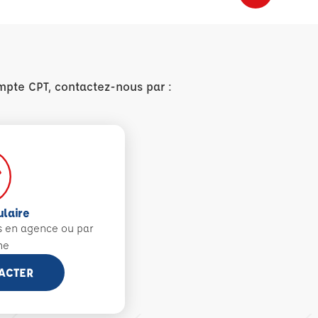
mpte CPT, contactez-nous par :
ulaire
s en agence ou par
ne
ACTER