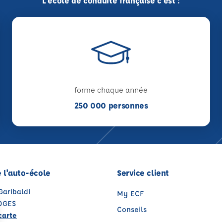
L'école de conduite française c'est :
forme chaque année
250 000 personnes
 l'auto-école
Service client
Garibaldi
My ECF
OGES
Conseils
carte