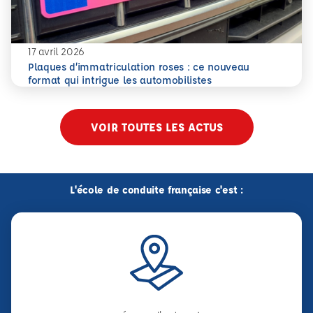
17 avril 2026
Plaques d’immatriculation roses : ce nouveau
En savoir plus
Plaques d’immatriculation roses : ce nouveau format qui i
format qui intrigue les automobilistes
VOIR TOUTES LES ACTUS
L'école de conduite française c'est :