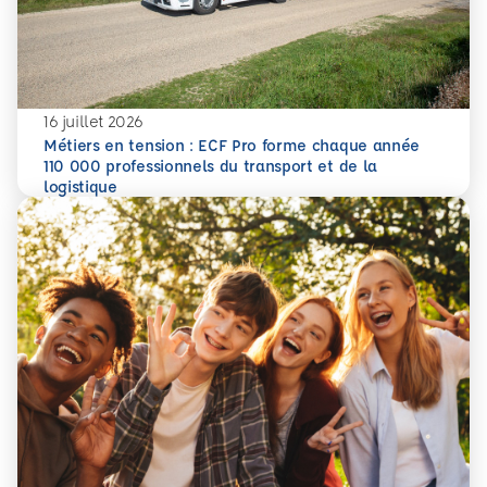
16 juillet 2026
Métiers en tension : ECF Pro forme chaque année
110 000 professionnels du transport et de la
En savoir plus
Métiers en tension : ECF Pro forme chaque année 110 000 p
logistique