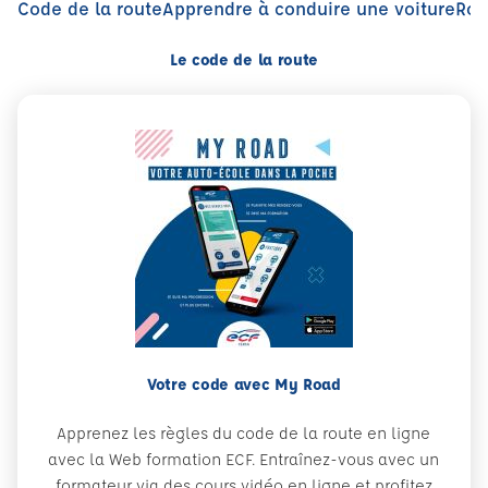
Code de la route
Apprendre à conduire une voiture
Rou
Le code de la route
Votre code avec My Road
Apprenez les règles du code de la route en ligne
avec la Web formation ECF. Entraînez-vous avec un
formateur via des cours vidéo en ligne et profitez