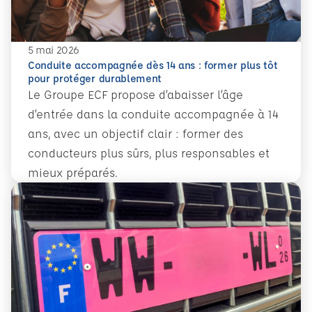
5 mai 2026
Conduite accompagnée dès 14 ans : former plus tôt
pour protéger durablement
Le Groupe ECF propose d’abaisser l’âge
d’entrée dans la conduite accompagnée à 14
ans, avec un objectif clair : former des
conducteurs plus sûrs, plus responsables et
mieux préparés.
En savoir plus
Conduite accompagnée dès 14 ans : former plus tôt pour 