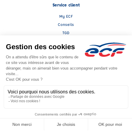
Service client
My ECF
Conseils
TGD
Le groupe ECF
Présentation
Trouver une agence
ECF Recrute
Presse
Actualités
Facebook (nouvelle fenêtre)
Instagram (nouvelle fenêtre)
LinkedIn (nouvelle fenêtre)
YouTube (nouvelle fenêtr
Raison sociale : ECF CER CENTRE ATLANTIQUE - Capital social: 2500000€
SIREN: 312379266 - Numéro de TVA intracommunautaire: FR 52 312379266