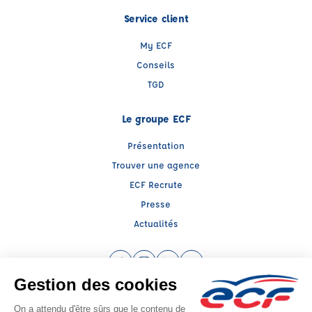
Service client
My ECF
Conseils
TGD
Le groupe ECF
Présentation
Trouver une agence
ECF Recrute
Presse
Actualités
Facebook (nouvelle fenêtre)
Instagram (nouvelle fenêtre)
LinkedIn (nouvelle fenêtre)
YouTube (nouvelle fenêtr
Raison sociale : ECF CER CENTRE ATLANTIQUE - Capital social: 2500000€
SIREN: 312379266 - Numéro de TVA intracommunautaire: FR 52 312379266