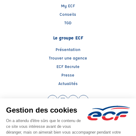
My ECF
Conseils
TGD
Le groupe ECF
Présentation
Trouver une agence
ECF Recrute
Presse
Actualités
Facebook (nouvelle fenêtre)
Instagram (nouvelle fenêtre)
LinkedIn (nouvelle fenêtre)
YouTube (nouvelle fenêtr
Raison sociale : ECF CER CENTRE ATLANTIQUE - Capital social: 2500000€
SIREN: 312379266 - Numéro de TVA intracommunautaire: FR 52 312379266
Agrément n°E2307900090
Siège social : RN 11 - Rte de la Mothe Les Champs Dorés, LA CRECHE (79260) -