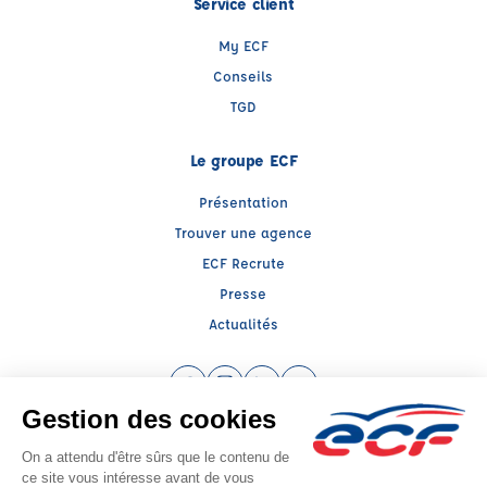
Service client
My ECF
Conseils
TGD
Le groupe ECF
Présentation
Trouver une agence
ECF Recrute
Presse
Actualités
Facebook (nouvelle fenêtre)
Instagram (nouvelle fenêtre)
LinkedIn (nouvelle fenêtre)
YouTube (nouvelle fenêtr
Raison sociale : ECF CER CENTRE ATLANTIQUE - Capital social: 2500000€
SIREN: 312379266 - Numéro de TVA intracommunautaire: FR 52 312379266
Agrément n°E2307900090