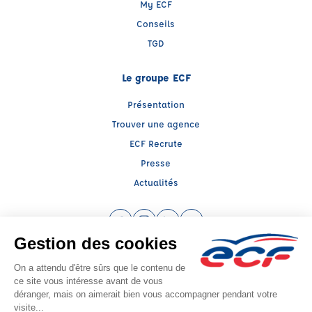
My ECF
Conseils
TGD
Le groupe ECF
Présentation
Trouver une agence
ECF Recrute
Presse
Actualités
Facebook (nouvelle fenêtre)
Instagram (nouvelle fenêtre)
LinkedIn (nouvelle fenêtre)
YouTube (nouvelle fenêtr
Raison sociale : ECF CER CENTRE ATLANTIQUE - Capital social: 2500000€
SIREN: 312379266 - Numéro de TVA intracommunautaire: FR 52 312379266
Agrément n°E1404100060
Siège social : RN 11 - Rte de la Mothe Les Champs Dorés, LA CRECHE (79260) -
Représentant légal : Simon COUTEAU