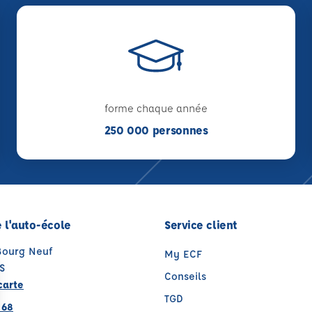
forme chaque année
250 000 personnes
 l'auto-école
Service client
 Bourg Neuf
My ECF
S
Conseils
carte
TGD
 68