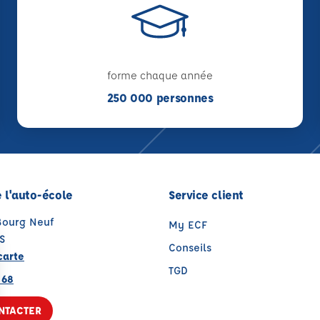
forme chaque année
250 000 personnes
 l'auto-école
Service client
 Bourg Neuf
My ECF
S
Conseils
carte
TGD
 68
NTACTER