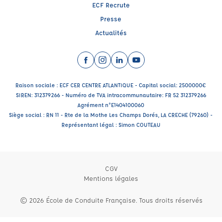
ECF Recrute
Presse
Actualités
Facebook (nouvelle fenêtre)
Instagram (nouvelle fenêtre)
LinkedIn (nouvelle fenêtre)
YouTube (nouvelle fenêtr
Raison sociale : ECF CER CENTRE ATLANTIQUE - Capital social: 2500000€
SIREN: 312379266 - Numéro de TVA intracommunautaire: FR 52 312379266
Agrément n°E1404100060
Siège social : RN 11 - Rte de la Mothe Les Champs Dorés, LA CRECHE (79260) -
Représentant légal : Simon COUTEAU
CGV
Mentions légales
© 2026 École de Conduite Française. Tous droits réservés