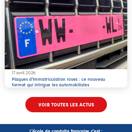
17 avril 2026
Plaques d’immatriculation roses : ce nouveau
En savoir plus
Plaques d’immatriculation roses : ce nouveau format qui i
format qui intrigue les automobilistes
VOIR TOUTES LES ACTUS
L'école de conduite française c'est :