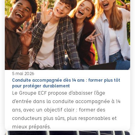
5 mai 2026
Conduite accompagnée dès 14 ans : former plus tôt
pour protéger durablement
Le Groupe ECF propose d’abaisser l’âge
d’entrée dans la conduite accompagnée à 14
ans, avec un objectif clair : former des
conducteurs plus sûrs, plus responsables et
mieux préparés.
En savoir plus
Conduite accompagnée dès 14 ans : former plus tôt pour 