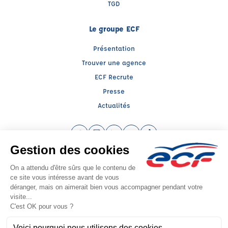
TGD
Le groupe ECF
Présentation
Trouver une agence
ECF Recrute
Presse
Actualités
Facebook (nouvelle fenêtre)
Instagram (nouvelle fenêtre)
LinkedIn (nouvelle fenêtre)
YouTube (nouvelle fenêtre)
TikTok (nouvelle fenêtr
Raison sociale : AUTO ECOLE CAT - Capital social: 5000€
SIREN: 531665024 - Numéro de TVA intracommunautaire: FR 28 531665024
Agrément n°E1108008090
Siège social : 46 Bis, Rue Saint Médard , ROYE (80700) - Représentant légal :
Catherine CATONNET