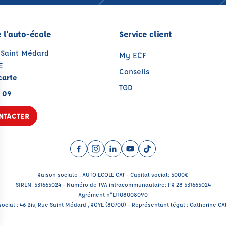
 l'auto-école
Service client
e Saint Médard
My ECF
E
Conseils
carte
TGD
 09
NTACTER
Facebook (nouvelle fenêtre)
Instagram (nouvelle fenêtre)
LinkedIn (nouvelle fenêtre)
YouTube (nouvelle fenêtr
TikTok (nouvelle fenê
Raison sociale : AUTO ECOLE CAT - Capital social: 5000€
SIREN: 531665024 - Numéro de TVA intracommunautaire: FR 28 531665024
Agrément n°E1108008090
social : 46 Bis, Rue Saint Médard , ROYE (80700) - Représentant légal : Catherine C