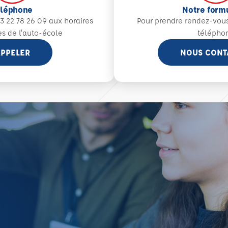
éléphone
Notre form
3 22 78 26 09 aux
horaires
Pour prendre rendez-vou
es de l'auto-école
télépho
PPELER
NOUS CONT