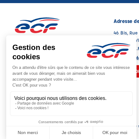
Adresse de
46 Bis, Ru
80700 ROY
Voir sur la 
Note : 4.9/5
Moyenne calculée sur 94 avis
03 22 78 26
NOUS CO
Siège 