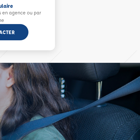
ulaire
s en agence ou par
ne
ACTER