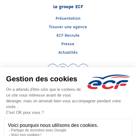
Le groupe ECF
Présentation
Trouver une agence
ECF Recrute
Presse
Actualités
Facebook (nouvelle fenêtre)
Instagram (nouvelle fenêtre)
LinkedIn (nouvelle fenêtre)
YouTube (nouvelle fenêtr
Raison sociale : AUTO ECOLE OHLICHER MONTJOLY - Capital social: 0€
SIREN: 491623062 - Numéro de TVA intracommunautaire: FR 09 491623062
Agrément n°E0409C00650
Siège social : 1482 B Route de Montjoly , REMIRE MONTJOLY (97354) -
Représentant légal : Stephan OHLICHER
CGV