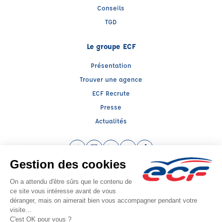
Conseils
TGD
Le groupe ECF
Présentation
Trouver une agence
ECF Recrute
Presse
Actualités
Facebook (nouvelle fenêtre)
Instagram (nouvelle fenêtre)
LinkedIn (nouvelle fenêtre)
YouTube (nouvelle fenêtre)
TikTok (nouvelle fenêtr
Raison sociale : AUTO ECOLE CAT - Capital social: 5000€
SIREN: 531665024 - Numéro de TVA intracommunautaire: FR 28 531665024
Agrément n°E1308000070
Siège social : 46 Bis, Rue Saint Médard , ROYE (80700) - Représentant légal :
Catherine CATONNET