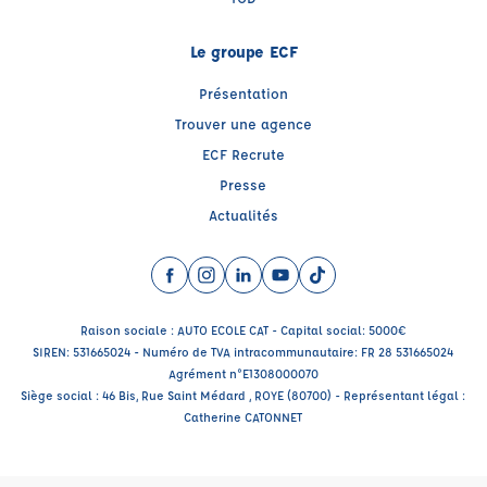
Le groupe ECF
Présentation
Trouver une agence
ECF Recrute
Presse
Actualités
Facebook (nouvelle fenêtre)
Instagram (nouvelle fenêtre)
LinkedIn (nouvelle fenêtre)
YouTube (nouvelle fenêtre)
TikTok (nouvelle fenêtr
Raison sociale : AUTO ECOLE CAT - Capital social: 5000€
SIREN: 531665024 - Numéro de TVA intracommunautaire: FR 28 531665024
Agrément n°E1308000070
Siège social : 46 Bis, Rue Saint Médard , ROYE (80700) - Représentant légal :
Catherine CATONNET