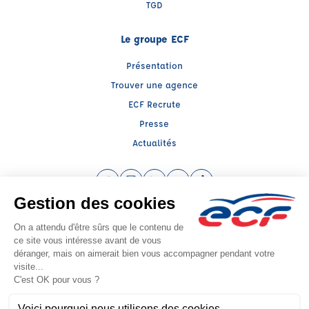
TGD
Le groupe ECF
Présentation
Trouver une agence
ECF Recrute
Presse
Actualités
Facebook (nouvelle fenêtre)
Instagram (nouvelle fenêtre)
LinkedIn (nouvelle fenêtre)
YouTube (nouvelle fenêtre)
TikTok (nouvelle fenêtr
Raison sociale : AUTO ECOLE CAT - Capital social: 5000€
SIREN: 531665024 - Numéro de TVA intracommunautaire: FR 28 531665024
Agrément n°E1308000070
Siège social : 46 Bis, Rue Saint Médard , ROYE (80700) - Représentant légal :
Catherine CATONNET