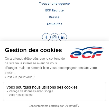
Trouver une agence
ECF Recrute
Presse
Actualités
Facebook (nouvelle fenêtre)
Instagram (nouvelle fenêtre)
LinkedIn (nouvelle fenêtre)
Raison sociale : CENTRE EDUCATION SECURITE ROUTIERE 69 - Capital social:
250000€
SIREN: 312272818 - Numéro de TVA intracommunautaire: FR 32 312272818
Agrément n°E0206909700
Siège social : 55, Bd des Droits de l'Homme , VAULX EN VELIN (69120) -
Représentant légal : Cyril CHOMETTE
CGV
Mentions légales