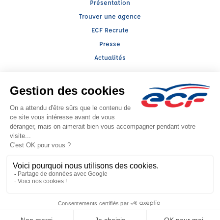
Présentation
Trouver une agence
ECF Recrute
Presse
Actualités
Facebook (nouvelle fenêtre)
Instagram (nouvelle fenêtre)
LinkedIn (nouvelle fenêtre)
TikTok (nouvelle fenêtre)
Raison sociale : LLERENA ALSACE - Capital social: 100000€
SIREN: 393817259 - Numéro de TVA intracommunautaire: FR 34 393817259
Agrément n°E0406703510
- Représentant légal : Alexandre MICHEL
CGV
Mentions légales
© 2026 École de Conduite Française. Tous droits réservés