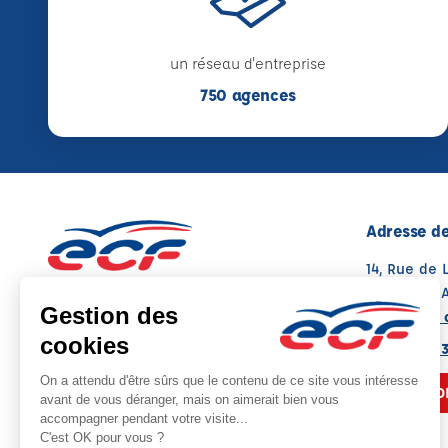
un réseau d'entreprise
750 agences
Adresse de
14, Rue de 
67000 STR
Voir sur la 
Note : 4.7/5
Moyenne calculée sur 73 avis
03 88 21 03
NOUS CO