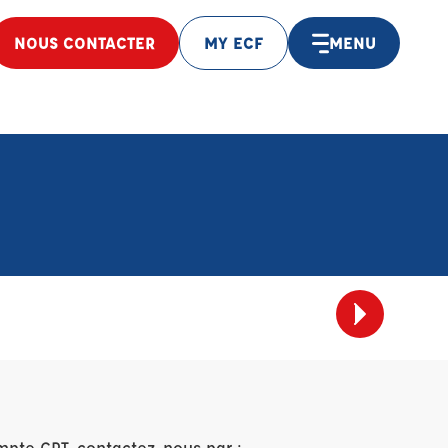
NOUS CONTACTER
MY ECF
MENU
mpte CPT, contactez-nous par :