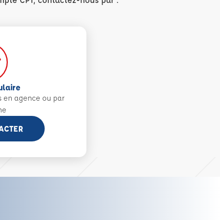
ulaire
s en agence ou par
ne
ACTER