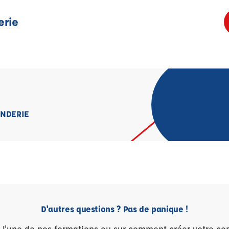
erie
ONDERIE
D'autres questions ? Pas de panique !
r l'une de nos formations ou sur comment créer votre co