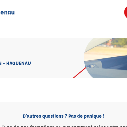
uenau
N - HAGUENAU
D'autres questions ? Pas de panique !
r l'une de nos formations ou sur comment créer votre co