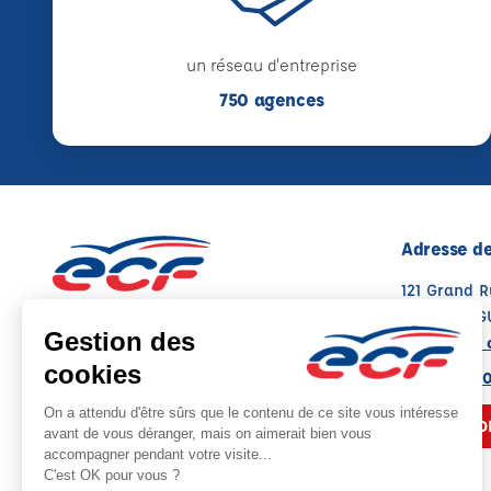
un réseau d'entreprise
750 agences
Adresse de
121 Grand 
67500 HAG
Voir sur la 
Note : 4.7/5
Moyenne calculée sur 381 avis
03 88 73 3
NOUS CO