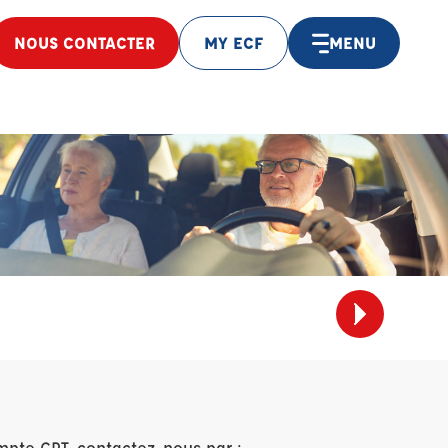
NOUS CONTACTER
MY ECF
MENU
mpte CPT, contactez-nous par :