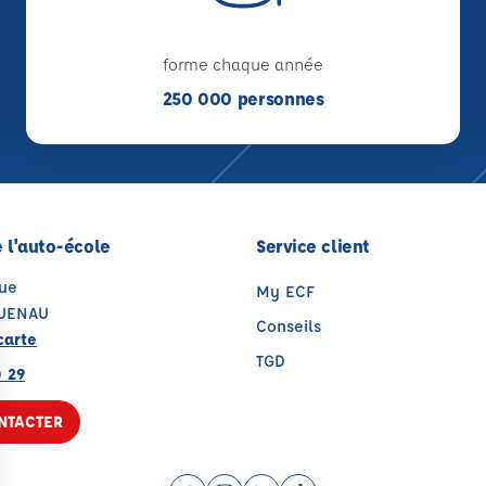
forme chaque année
250 000 personnes
 l'auto-école
Service client
Rue
My ECF
UENAU
Conseils
carte
TGD
0 29
NTACTER