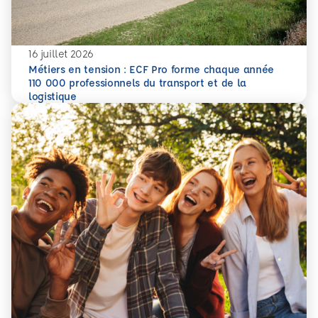
16 juillet 2026
Métiers en tension : ECF Pro forme chaque année
110 000 professionnels du transport et de la
En savoir plus
Métiers en tension : ECF Pro forme chaque année 110 000 p
logistique