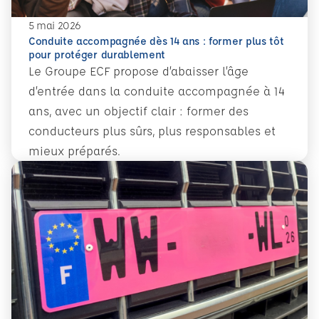
5 mai 2026
Conduite accompagnée dès 14 ans : former plus tôt
pour protéger durablement
Le Groupe ECF propose d’abaisser l’âge
d’entrée dans la conduite accompagnée à 14
ans, avec un objectif clair : former des
conducteurs plus sûrs, plus responsables et
mieux préparés.
En savoir plus
Conduite accompagnée dès 14 ans : former plus tôt pour 