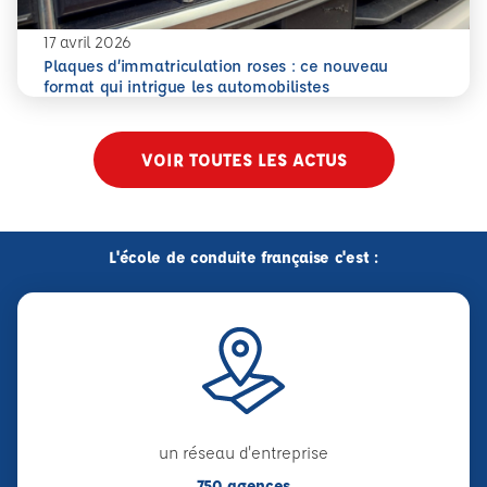
17 avril 2026
Plaques d’immatriculation roses : ce nouveau
En savoir plus
Plaques d’immatriculation roses : ce nouveau format qui i
format qui intrigue les automobilistes
VOIR TOUTES LES ACTUS
L'école de conduite française c'est :
un réseau d'entreprise
750 agences