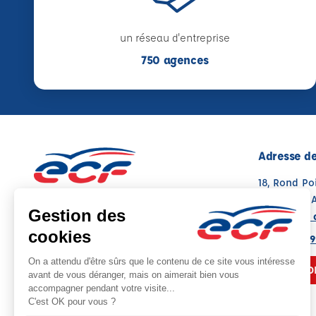
un réseau d'entreprise
750 agences
Adresse de
18, Rond Po
67000 STR
Voir sur la 
Note : 4.8/5
Moyenne calculée sur 189 avis
03 88 61 9
NOUS CO