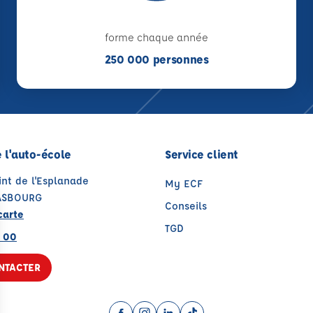
forme chaque année
250 000 personnes
 l'auto-école
Service client
int de l'Esplanade
My ECF
ASBOURG
Conseils
carte
TGD
9 00
NTACTER