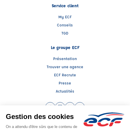
Service client
My ECF
Conseils
TGD
Le groupe ECF
Présentation
Trouver une agence
ECF Recrute
Presse
Actualités
Facebook (nouvelle fenêtre)
Instagram (nouvelle fenêtre)
LinkedIn (nouvelle fenêtre)
YouTube (nouvelle fenêtr
Raison sociale : ECF CER CENTRE ATLANTIQUE - Capital social: 2500000€
SIREN: 312379266 - Numéro de TVA intracommunautaire: FR 52 312379266