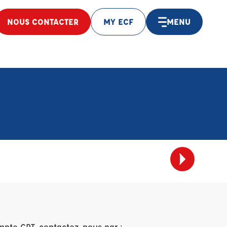
NOUS CONTACTER
MY ECF
MENU
mpte CPT, contactez-nous par :