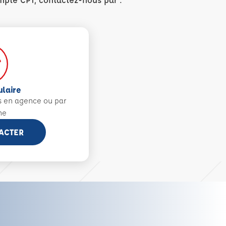
ulaire
s en agence ou par
ne
ACTER