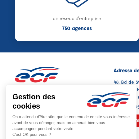
un réseau d'entreprise
750 agences
Adresse de
48, Bd de S
86500 MO
Voir sur la 
05 49 08 9
NOUS CO