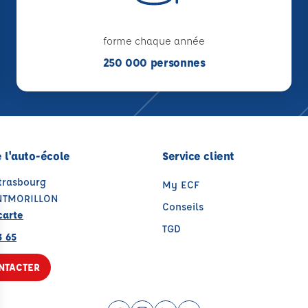
forme chaque année
250 000 personnes
 l'auto-école
Service client
trasbourg
My ECF
NTMORILLON
Conseils
carte
TGD
3 65
NTACTER