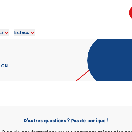
ar
Bateau
LON
D'autres questions ? Pas de panique !
r l'une de nos formations ou sur comment créer votre co