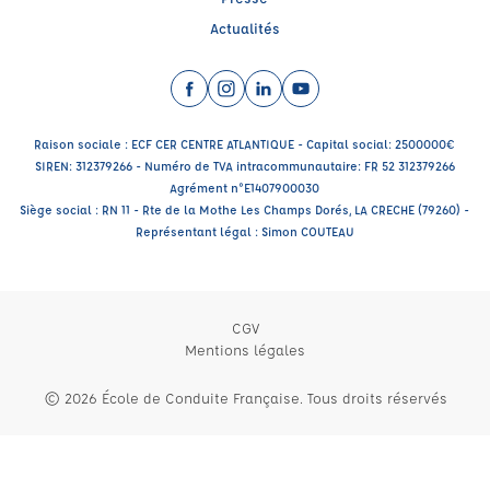
Actualités
Facebook (nouvelle fenêtre)
Instagram (nouvelle fenêtre)
LinkedIn (nouvelle fenêtre)
YouTube (nouvelle fenêtr
Raison sociale : ECF CER CENTRE ATLANTIQUE - Capital social: 2500000€
SIREN: 312379266 - Numéro de TVA intracommunautaire: FR 52 312379266
Agrément n°E1407900030
Siège social : RN 11 - Rte de la Mothe Les Champs Dorés, LA CRECHE (79260) -
Représentant légal : Simon COUTEAU
CGV
Mentions légales
© 2026 École de Conduite Française. Tous droits réservés