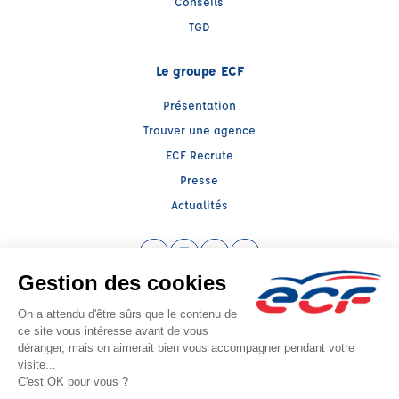
Conseils
TGD
Le groupe ECF
Présentation
Trouver une agence
ECF Recrute
Presse
Actualités
Facebook (nouvelle fenêtre)
Instagram (nouvelle fenêtre)
LinkedIn (nouvelle fenêtre)
YouTube (nouvelle fenêtr
Raison sociale : ECF CER CENTRE ATLANTIQUE - Capital social: 2500000€
SIREN: 312379266 - Numéro de TVA intracommunautaire: FR 52 312379266
Agrément n°E1408600020
Siège social : RN 11 - Rte de la Mothe Les Champs Dorés, LA CRECHE (79260) -
Représentant légal : Simon COUTEAU