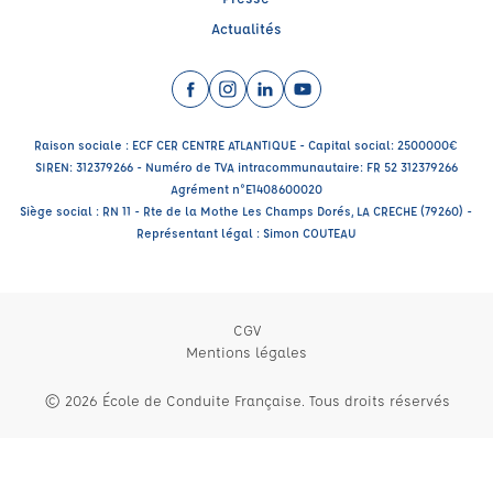
Actualités
Facebook (nouvelle fenêtre)
Instagram (nouvelle fenêtre)
LinkedIn (nouvelle fenêtre)
YouTube (nouvelle fenêtr
Raison sociale : ECF CER CENTRE ATLANTIQUE - Capital social: 2500000€
SIREN: 312379266 - Numéro de TVA intracommunautaire: FR 52 312379266
Agrément n°E1408600020
Siège social : RN 11 - Rte de la Mothe Les Champs Dorés, LA CRECHE (79260) -
Représentant légal : Simon COUTEAU
CGV
Mentions légales
© 2026 École de Conduite Française. Tous droits réservés