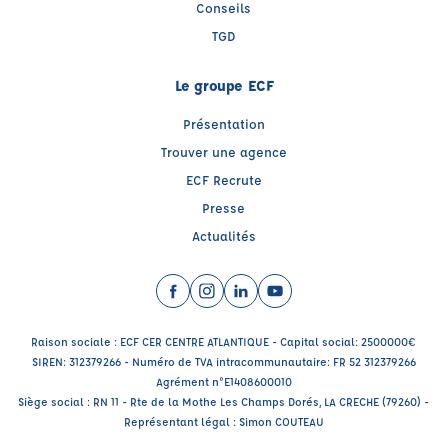
Conseils
TGD
Le groupe ECF
Présentation
Trouver une agence
ECF Recrute
Presse
Actualités
Facebook (nouvelle fenêtre)
Instagram (nouvelle fenêtre)
LinkedIn (nouvelle fenêtre)
YouTube (nouvelle fenêtr
Raison sociale : ECF CER CENTRE ATLANTIQUE - Capital social: 2500000€
SIREN: 312379266 - Numéro de TVA intracommunautaire: FR 52 312379266
Agrément n°E1408600010
Siège social : RN 11 - Rte de la Mothe Les Champs Dorés, LA CRECHE (79260) -
Représentant légal : Simon COUTEAU