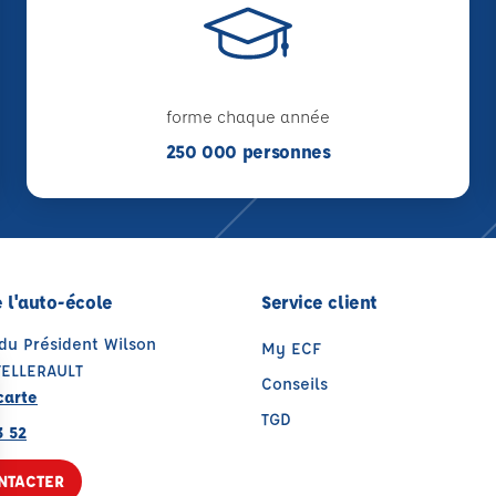
forme chaque année
250 000 personnes
 l'auto-école
Service client
du Président Wilson
My ECF
TELLERAULT
Conseils
carte
TGD
3 52
NTACTER