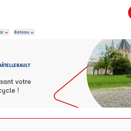
ar
Bateau
HÂTELLERAULT
sant votre
cycle !