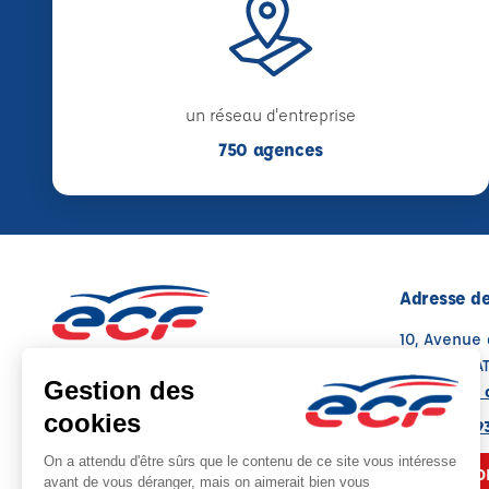
un réseau d'entreprise
750 agences
Adresse de
10, Avenue 
86100 CHA
Voir sur la 
05 49 08 9
NOUS CO