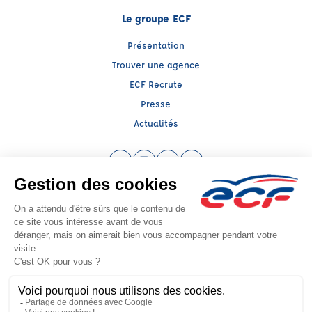
Le groupe ECF
Présentation
Trouver une agence
ECF Recrute
Presse
Actualités
Facebook (nouvelle fenêtre)
Instagram (nouvelle fenêtre)
LinkedIn (nouvelle fenêtre)
YouTube (nouvelle fenêtr
Raison sociale : ECF CER CENTRE ATLANTIQUE - Capital social: 2500000€
SIREN: 312379266 - Numéro de TVA intracommunautaire: FR 52 312379266
Agrément n°E1408600010
Siège social : RN 11 - Rte de la Mothe Les Champs Dorés, LA CRECHE (79260) -
Représentant légal : Simon COUTEAU